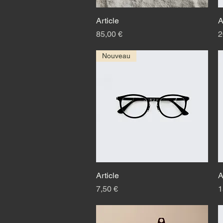
Article
Быстрый просмотр
A
Цена
Ц
85,00 €
2
Nouveau
Article
Быстрый просмотр
A
Цена
Ц
7,50 €
1