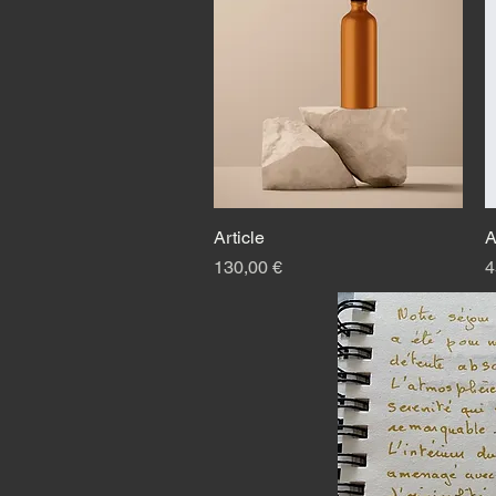
Article
Быстрый просмотр
A
Цена
Ц
130,00 €
4