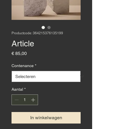
Productcode: 364215376135199
Article
Prijs
€ 85,00
Contenance
*
Aantal
*
In winkelwagen