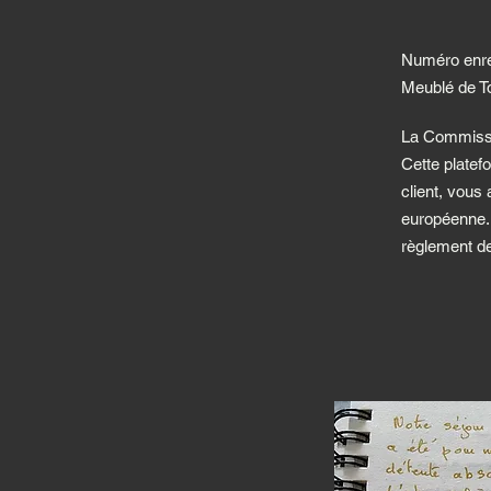
Numéro enre
Meublé de 
La Commissio
Cette platef
client, vous
européenne. 
règlement de