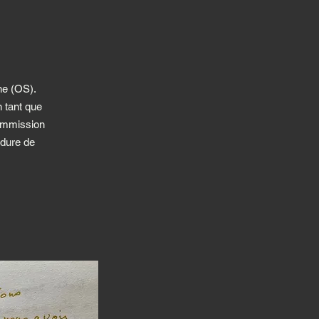
ne (OS).
n tant que
Commission
édure de